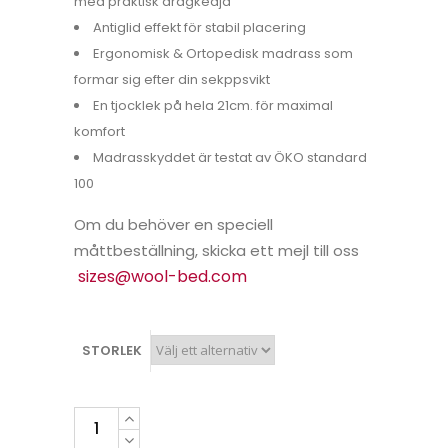
med praktisk dragkedja
Antiglid effekt för stabil placering
Ergonomisk & Ortopedisk madrass som
formar sig efter din sekppsvikt
En tjocklek på hela 21cm. för maximal
komfort
Madrasskyddet är testat av ÖKO standard
100
Om du behöver en speciell
måttbeställning, skicka ett mejl till oss
sizes@wool-bed.com
STORLEK
MADRASS
SENSATION