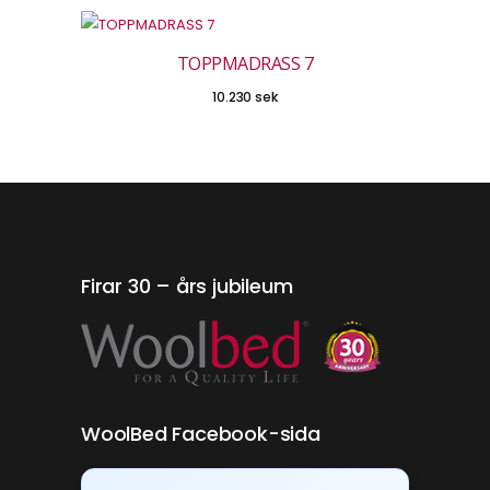
Den här produkten har flera varianter. De olika alternativen kan väljas på produktsidan
TOPPMADRASS 7
VALJ ALTERNATIV
10.230
sek
Firar 30 – års jubileum
WoolBed Facebook-sida