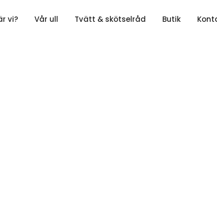
är vi?
Vår ull
Tvätt & skötselråd
Butik
Kont