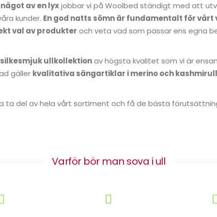
t något av en lyx
jobbar vi på Woolbed ständigt med att utve
våra kunder.
En god natts sömn är fundamentalt för vårt
ekt val av produkter
och veta vad som passar ens egna beh
silkesmjuk ullkollektion
av högsta kvalitet som vi är en
vad gäller
kvalitativa sängartiklar i merino och kashmiru
a ta del av hela vårt sortiment och få de bästa förutsättnin
Varför bör man sova i ull