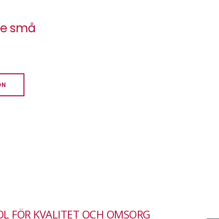
 de små
ON
L FÖR KVALITET OCH OMSORG