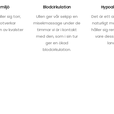
 miljö
Blodcirkulation
Hypoal
ler sig torr,
Ullen ger vår sekpp en
Det är ett a
motverkar
misekmassage under de
naturligt m
 av kvalster
timmar vi är i kontakt
håller sig re
med den, som i sin tur
vare dess
ger en ökad
lan
blodcirkulation.