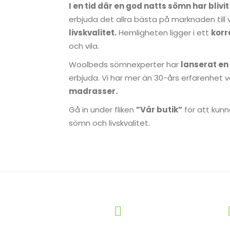
I en tid där en god natts sömn har blivi
erbjuda det allra bästa på marknaden till 
livskvalitet.
Hemligheten ligger i ett
korr
och vila.
Woolbeds sömnexperter har
lanserat en 
erbjuda. Vi har mer än 30-års erfarenhet 
madrasser.
Gå in under fliken
”Vår butik”
för att kunn
sömn och livskvalitet.